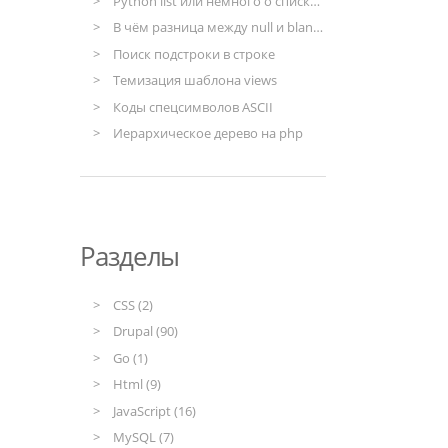
Python list или немного о списках в Python
В чём разница между null и blank в моделях django
Поиск подстроки в строке
Темизация шаблона views
Коды спецсимволов ASCII
Иерархическое дерево на php
Разделы
CSS (2)
Drupal (90)
Go (1)
Html (9)
JavaScript (16)
MySQL (7)