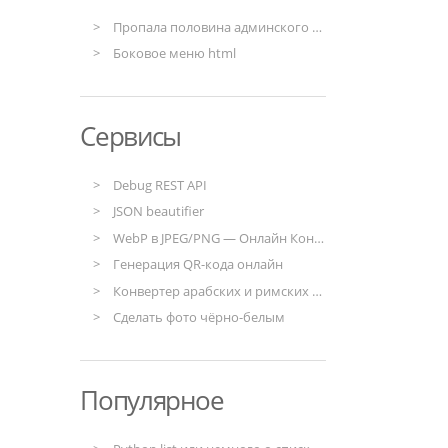
Пропала половина админского меню в Drupal
Боковое меню html
Сервисы
Debug REST API
JSON beautifier
WebP в JPEG/PNG — Онлайн Конвертер
Генерация QR-кода онлайн
Конвертер арабских и римских чисел
Сделать фото чёрно-белым
Популярное