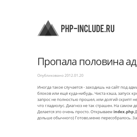
Пропала половина ад
Опубликовано
2012.01.20
Иногда такое случается - заходишь на сайт под адм
блоков или ещё куда-нибудь. Чиста кэша, запуск кр
запрос не полностью прошел, или долгий скрипт не
что гладиолус. Диагноз не так страшен. На самом 
Делается это очень просто. Открываем
index.php
Д
дольше обычного) Готово,меню пересобралось. За