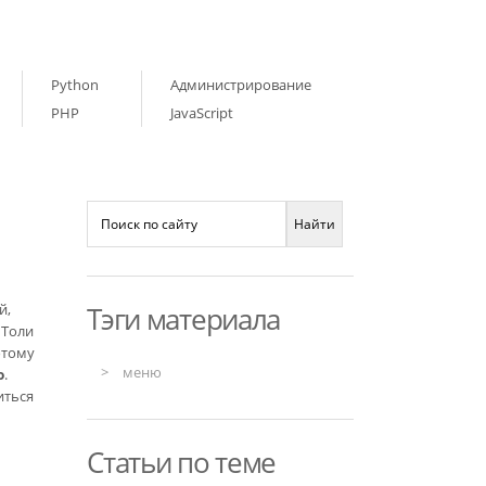
Python
Администрирование
PHP
JavaScript
й,
Тэги материала
 Толи
отому
меню
ю
.
иться
Статьи по теме