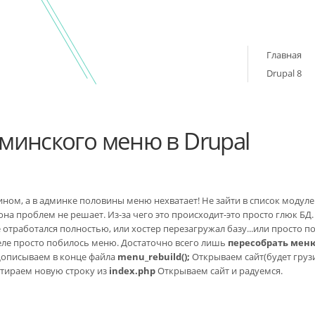
Главная
Drupal 8
минского меню в Drupal
ином, а в админке половины меню нехватает! Не зайти в список модуле
она проблем не решает. Из-за чего это происходит-это просто глюк БД.
 отработался полностью, или хостер перезагружал базу...или просто п
деле просто побилось меню. Достаточно всего лишь
пересобрать мен
описываем в конце файла
menu_rebuild();
Открываем сайт(будет груз
тираем новую строку из
index.php
Открываем сайт и радуемся.