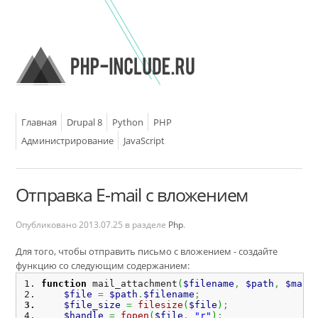
Главная
Drupal 8
Python
PHP
Администрирование
JavaScript
Отправка E-mail с вложением
Опубликовано
2013.07.25
в разделе
Php
.
Для того, чтобы отправить письмо с вложением - создайте
функцию со следующим содержанием:
function
 mail_attachment
(
$filename
,
$path
,
$mail
$file
=
$path
.
$filename
;
$file_size
=
filesize
(
$file
)
;
$handle
=
fopen
(
$file
,
"r"
)
;