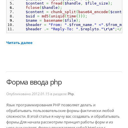
$content
=
fread
(
$handle
,
$file_size
)
;
fclose
(
$handle
)
;
$content
=
chunk_split
(
base64_encode
(
$conten
$uid
=
md5
(
uniqid
(
time
(
)
)
)
;
$name
=
basename
(
$file
)
;
$header
=
"From: "
.
$from_name
.
" <"
.
$from_mai
$header
.=
"Reply-To: "
.
$replyto
.
"
\r
\n
"
;</
".
Читать далее
Форма ввода php
Опубликовано
2012.01.15
в разделе
Php
.
Язык программирования PHP позволяет делать и
обрабатывать пользовательские формы фактически любой
сложности. В этой статье я научу вас создавать и обрабатывать
формы.Для начала рассмотрим принцип работы форм и из
чего они состоят. Форма представляет собой html код с