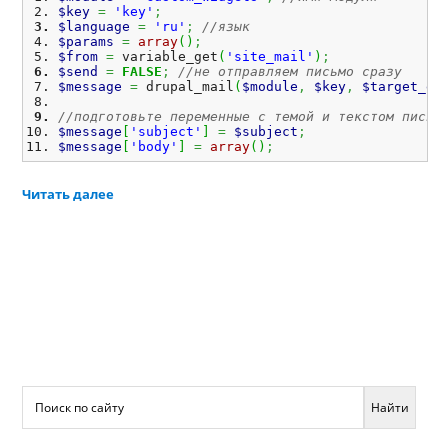
$key
=
'key'
;
$language
=
'ru'
;
//язык
$params
=
array
(
)
;
$from
=
 variable_get
(
'site_mail'
)
;
$send
=
FALSE
;
//не отправляем письмо сразу
$message
=
 drupal_mail
(
$module
,
$key
,
$target_em
//подготовьте переменные с темой и текстом письм
$message
[
'subject'
]
=
$subject
;
$message
[
'body'
]
=
array
(
)
;
Читать далее