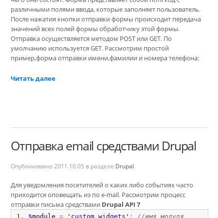
различными полями ввода, которые заполняет пользователь.
После нажатия кнопки отправки формы происходит передача
значений всех полей формы обработчику этой формы.
Отправка осуществляется методом POST или GET. По
умолчанию используется GET. Рассмотрим простой
пример,форма отправки имени,фамилии и номера телефона:
Читать далее
Отправка email средствами Drupal
Опубликовано
2011.10.05
в разделе
Drupal
.
Для уведомления посетителей о каких либо событиях часто
приходится оповещать из по e-mail. Рассмотрим процесс
отправки письма средствами
Drupal API 7
$module
=
'custom_widgets'
;
//имя модуля