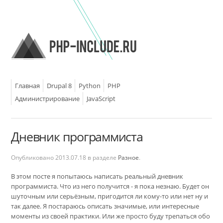
Главная
Drupal 8
Python
PHP
Администрирование
JavaScript
Дневник программиста
Опубликовано
2013.07.18
в разделе
Разное
.
В этом посте я попытаюсь написать реальный дневник
программиста. Что из него получится - я пока незнаю. Будет он
шуточным или серьёзным, пригодится ли кому-то или нет ну и
так далее. Я постараюсь описать значимые, или интересные
моменты из своей практики. Или же просто буду трепаться обо