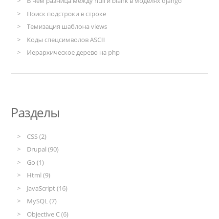
В чём разница между null и blank в моделях django
Поиск подстроки в строке
Темизация шаблона views
Коды спецсимволов ASCII
Иерархическое дерево на php
Разделы
CSS (2)
Drupal (90)
Go (1)
Html (9)
JavaScript (16)
MySQL (7)
Objective C (6)