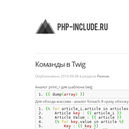
Команды в Twig
Опубликовано
2016.09.08
в разделе
Разное
.
Аналог print_r для шаблона twig
{
{
 dump
(
array
)
}
}
Для обхода массива - аналог foreach Я сразу обхож
{
%
for
 article_i
,
article in articles
    Article 
key
:
{
{
 article_i 
}
}
    Article Value 
:
{
{
 article 
}
}
{
%
for
key
,
value in article 
%
}
Key
:
{
{
key
}
}