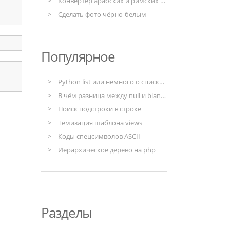
Конвертер арабских и римских чисел
Сделать фото чёрно-белым
Популярное
Python list или немного о списках в Python
В чём разница между null и blank в моделях django
Поиск подстроки в строке
Темизация шаблона views
Коды спецсимволов ASCII
Иерархическое дерево на php
Разделы