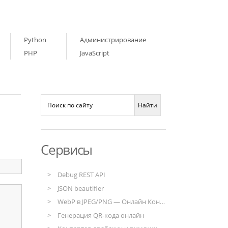
Python
Администрирование
PHP
JavaScript
Сервисы
Debug REST API
JSON beautifier
WebP в JPEG/PNG — Онлайн Конвертер
Генерация QR-кода онлайн