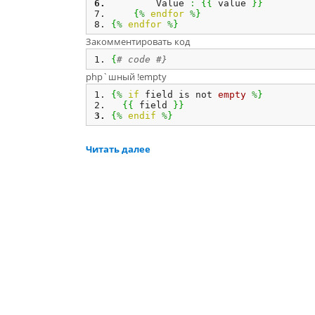
        Value 
:
{
{
 value 
}
}
{
%
endfor
%
}
{
%
endfor
%
}
Закомментировать код
{
# code #}
php`шный !empty
{
%
if
 field is not 
empty
%
}
{
{
 field 
}
}
{
%
endif
%
}
Читать далее