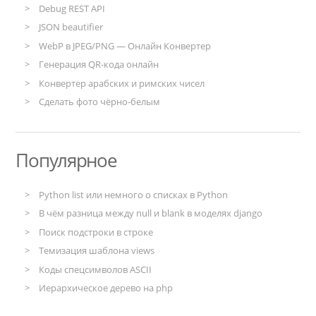
Debug REST API
JSON beautifier
WebP в JPEG/PNG — Онлайн Конвертер
Генерация QR-кода онлайн
Конвертер арабских и римских чисел
Сделать фото чёрно-белым
Популярное
Python list или немного о списках в Python
В чём разница между null и blank в моделях django
Поиск подстроки в строке
Темизация шаблона views
Коды спецсимволов ASCII
Иерархическое дерево на php