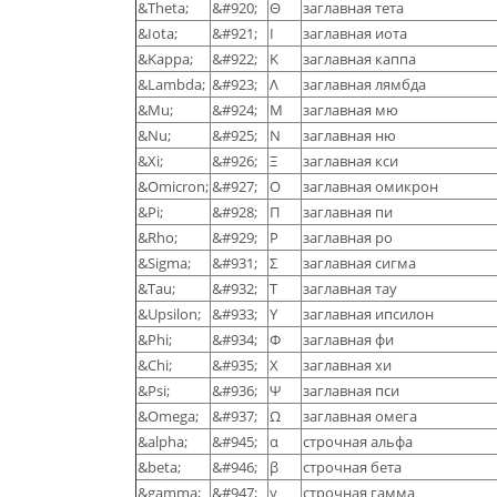
&Theta;
&#920;
Θ
заглавная тета
&Iota;
&#921;
Ι
заглавная иота
&Kappa;
&#922;
Κ
заглавная каппа
&Lambda;
&#923;
Λ
заглавная лямбда
&Mu;
&#924;
Μ
заглавная мю
&Nu;
&#925;
Ν
заглавная ню
&Xi;
&#926;
Ξ
заглавная кси
&Omicron;
&#927;
Ο
заглавная омикрон
&Pi;
&#928;
Π
заглавная пи
&Rho;
&#929;
Ρ
заглавная ро
&Sigma;
&#931;
Σ
заглавная сигма
&Tau;
&#932;
Τ
заглавная тау
&Upsilon;
&#933;
Υ
заглавная ипсилон
&Phi;
&#934;
Φ
заглавная фи
&Chi;
&#935;
Χ
заглавная хи
&Psi;
&#936;
Ψ
заглавная пси
&Omega;
&#937;
Ω
заглавная омега
&alpha;
&#945;
α
строчная альфа
&beta;
&#946;
β
строчная бета
&gamma;
&#947;
γ
строчная гамма