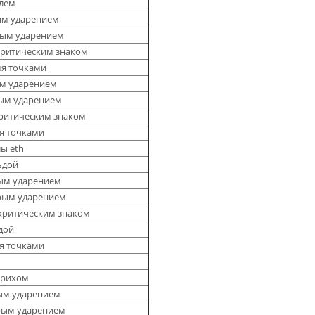
илем
пым ударением
трым ударением
акритическим знаком
мя точками
пым ударением
трым ударением
акритическим знаком
мя точками
ы eth
ьдой
пым ударением
трым ударением
акритическим знаком
ьдой
мя точками
трихом
пым ударением
трым ударением