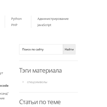
Python
Администрирование
PHP
JavaScript
Тэги материала
ут
спецсимволы
decode
рсанд"
ние
Статьи по теме