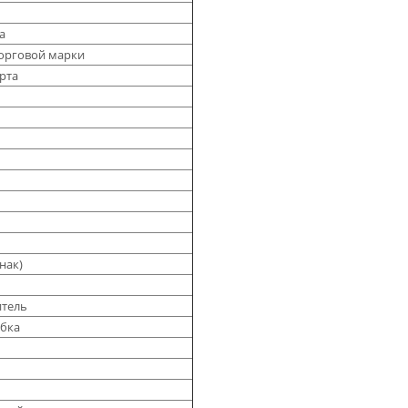
а
торговой марки
рта
нак)
итель
обка