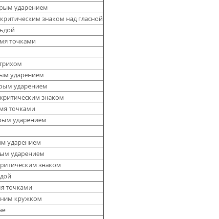
стрым ударением
иакритическим знаком над гласной
льдой
умя точками
штрихом
упым ударением
стрым ударением
иакритическим знаком
умя точками
стрым ударением
N
пым ударением
трым ударением
акритическим знаком
ьдой
мя точками
рхним кружком
ae