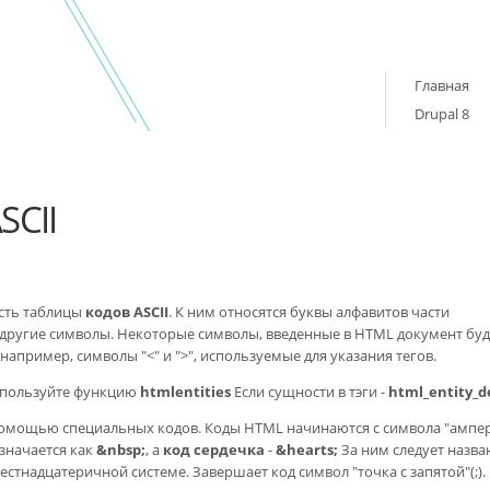
Главная
Drupal 8
SCII
асть таблицы
кодов ASCII
. К ним относятся буквы алфавитов части
 другие символы. Некоторые символы, введенные в HTML документ буд
 например, символы "<" и ">", используемые для указания тегов.
используйте функцию
htmlentities
Если сущности в тэги -
html_entity_
помощью специальных кодов. Коды HTML начинаются с символа "ампе
значается как
&nbsp;
, а
код сердечка
-
&hearts;
За ним следует назва
стнадцатеричной системе. Завершает код символ "точка с запятой"(;).