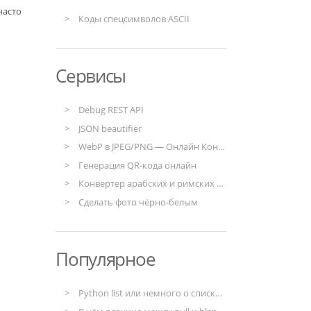
часто
Коды спецсимволов ASCII
Сервисы
Debug REST API
JSON beautifier
WebP в JPEG/PNG — Онлайн Конвертер
Генерация QR-кода онлайн
Конвертер арабских и римских чисел
Сделать фото чёрно-белым
Популярное
Python list или немного о списках в Python