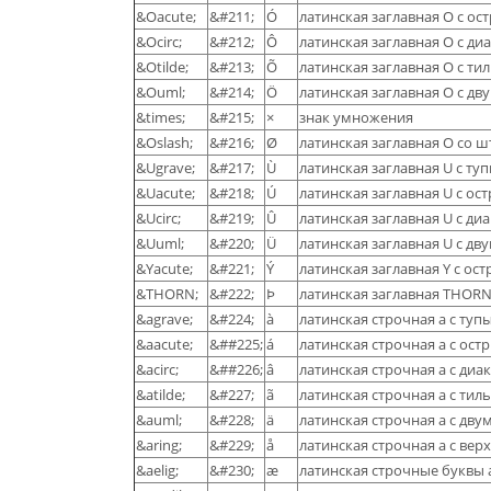
&Oacute;
&#211;
Ó
латинская заглавная O с о
&Ocirc;
&#212;
Ô
латинская заглавная O с д
&Otilde;
&#213;
Õ
латинская заглавная O с ти
&Ouml;
&#214;
Ö
латинская заглавная O с дв
&times;
&#215;
×
знак умножения
&Oslash;
&#216;
Ø
латинская заглавная O со 
&Ugrave;
&#217;
Ù
латинская заглавная U с т
&Uacute;
&#218;
Ú
латинская заглавная U с о
&Ucirc;
&#219;
Û
латинская заглавная U с д
&Uuml;
&#220;
Ü
латинская заглавная U с дв
&Yacute;
&#221;
Ý
латинская заглавная Y с о
&THORN;
&#222;
Þ
латинская заглавная THOR
&agrave;
&#224;
à
латинская строчная a с ту
&aacute;
&##225;
á
латинская строчная a с ос
&acirc;
&##226;
â
латинская строчная a с ди
&atilde;
&#227;
ã
латинская строчная a с тил
&auml;
&#228;
ä
латинская строчная a с дву
&aring;
&#229;
å
латинская строчная a с ве
&aelig;
&#230;
æ
латинская строчные буквы 