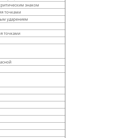
акритическим знаком
умя точками
трым ударением
мя точками
ласной