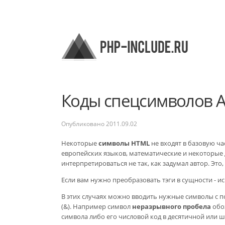
Коды спецсимволов A
Опубликовано
2011.09.02
Некоторые
символы HTML
не входят в базовую ч
европейских языков, математические и некоторые
интерпретироваться не так, как задумал автор. Это,
Если вам нужно преобразовать тэги в сущности - 
В этих случаях можно вводить нужные символы с 
(&). Например символ
неразрывного пробела
обо
символа либо его числовой код в десятичной или ше