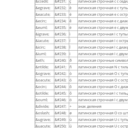
&ccedil;
&#231;
ç
латинская строчная c с сед
&egrave;
&#232;
è
латинская строчная e с ту
&eacute;
&#233;
é
латинская строчная e с ос
&ecirc;
&#234;
ê
латинская строчная e с ди
&euml;
&#235;
ë
латинская строчная e с дву
&igrave;
&#236;
ì
латинская строчная I с ту
&iacute;
&#237;
í
латинская строчная I с ос
&icirc;
&#238;
î
латинская строчная I с ди
&iuml;
&#239;
ï
латинская строчная I с дву
&eth;
&#240;
ð
латинская строчные символ
&ntilde;
&#241;
ñ
латинская строчная N с тил
&ograve;
&#242;
ò
латинская строчная O с ту
&oacute;
&#243;
ó
латинская строчная O с ос
&ocirc;
&#244;
ô
латинская строчная O с ди
&otilde;
&#245;
õ
латинская строчная I с тил
&ouml;
&#246;
ö
латинская строчная I с дву
&divide;
&#247;
÷
знак деления
&oslash;
&#248;
ø
латинская строчная O со ш
&ugrave;
&#249;
ù
латинская строчная U с ту
&uacute;
&#250;
ú
латинская строчная U с ос