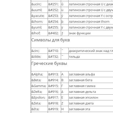
&ucirc;
&#251;
û
латинская строчная U с ди
&uuml;
&#252;
ü
латинская строчная U с дв
&yacute;
&#253;
ý
латинская строчная Y с ос
&thorn;
&#254;
þ
латинская строчная thorn
&yuml;
&#255;
ÿ
латинская строчная Y с дву
&fnof;
&#402;
ƒ
знак функции
Символы для букв
&circ;
&#710;
ˆ
диакритический знак над г
&tilde;
&#732;
˜
тильда
Греческие буквы
&Alpha;
&#913;
Α
заглавная альфа
&Beta;
&#914;
Β
заглавная бета
&Gamma;
&#915;
Γ
заглавная гамма
&Delta;
&#916;
Δ
заглавная дельта
&Epsilon;
&#917;
Ε
заглавная эпсилон
&Zeta;
&#918;
Ζ
заглавная дзета
&Eta;
&#919;
Η
заглавная эта