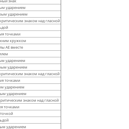
ный знак
упым ударением
стрым ударением
акритическим знаком над гласной
льдой
умя точками
ерхним кружком
лы AE вместе
дилем
упым ударением
стрым ударением
акритическим знаком над гласной
умя точками
пым ударением
трым ударением
акритическим знаком над гласной
умя точками
рточкой
льдой
упым ударением