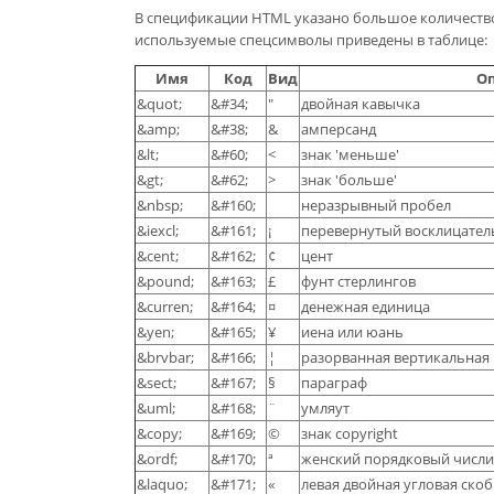
В спецификации HTML указано большое количество
используемые спецсимволы приведены в таблице:
Имя
Код
Вид
О
&quot;
&#34;
"
двойная кавычка
&amp;
&#38;
&
амперсанд
&lt;
&#60;
<
знак 'меньше'
&gt;
&#62;
>
знак 'больше'
&nbsp;
&#160;
неразрывный пробел
&iexcl;
&#161;
¡
перевернутый восклицател
&cent;
&#162;
¢
цент
&pound;
&#163;
£
фунт стерлингов
&curren;
&#164;
¤
денежная единица
&yen;
&#165;
¥
иена или юань
&brvbar;
&#166;
¦
разорванная вертикальная 
&sect;
&#167;
§
параграф
&uml;
&#168;
¨
умляут
&copy;
&#169;
©
знак copyright
&ordf;
&#170;
ª
женский порядковый числи
&laquo;
&#171;
«
левая двойная угловая скоб