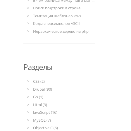
В чём разница между null и blank в моделях django
Поиск подстроки в строке
Темизация шаблона views
Коды спецсимволов ASCII
Иерархическое дерево на php
Разделы
CSS (2)
Drupal (90)
Go (1)
Html (9)
JavaScript (16)
MySQL (7)
Objective C (6)