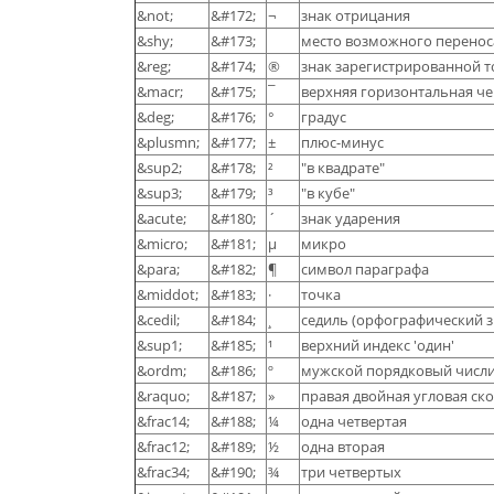
&not;
&#172;
¬
знак отрицания
&shy;
&#173;
место возможного перенос
&reg;
&#174;
®
знак зарегистрированной 
&macr;
&#175;
¯
верхняя горизонтальная че
&deg;
&#176;
°
градус
&plusmn;
&#177;
±
плюс-минус
&sup2;
&#178;
²
"в квадрате"
&sup3;
&#179;
³
"в кубе"
&acute;
&#180;
´
знак ударения
&micro;
&#181;
µ
микро
&para;
&#182;
¶
символ параграфа
&middot;
&#183;
·
точка
&cedil;
&#184;
¸
седиль (орфографический з
&sup1;
&#185;
¹
верхний индекс 'один'
&ordm;
&#186;
º
мужской порядковый числ
&raquo;
&#187;
»
правая двойная угловая ск
&frac14;
&#188;
¼
одна четвертая
&frac12;
&#189;
½
одна вторая
&frac34;
&#190;
¾
три четвертых