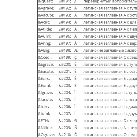
&iquest;
&#191;
¿
перевернутый вопроситель
&Agrave;
&#192;
À
латинская заглавная А с т
&Aacute;
&#193;
Á
латинская заглавная А с о
&Acirc;
&#194;
Â
латинская заглавная А с ди
&Atilde;
&#195;
Ã
латинская заглавная А с ти
&Auml;
&#196;
Ä
латинская заглавная А с дв
&Aring;
&#197;
Å
латинская заглавная А с в
&AElig;
&#198;
Æ
латинские заглавные симво
&Ccedil;
&#199;
Ç
латинская заглавная C с се
&Egrave;
&#200;
È
латинская заглавная E с т
&Eacute;
&#201;
É
латинская заглавная E с о
&Ecirc;
&#202;
Ê
латинская заглавная E с ди
&Euml;
&#203;
Ë
латинская заглавная E с дв
&Igrave;
&#204;
Ì
латинская заглавная I с ту
&Iacute;
&#205;
Í
латинская заглавная I с ос
&Icirc;
&#206;
Î
латинская заглавная I с ди
&Iuml;
&#207;
Ï
латинская заглавная I с дв
&ETH;
&#208;
Ð
латинская заглавная D с че
&Ntilde;
&#209;
Ñ
латинская заглавная N с ти
&Ograve;
&#210;
Ò
латинская заглавная O с т