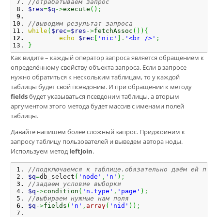
//отрабатываем запрос
$res
=
$q
->
execute
(
)
;
//выводим результат запроса
while
(
$rec
=
$res
->
fetchAssoc
(
)
)
{
echo
$rec
[
'nic'
]
.
'<br />'
;
}
Как видите – каждый оператор запроса является обращением к
определённому свойству объекта запроса. Если в запросе
нужно обратиться к нескольким таблицам, то у каждой
таблицы будет свой псевдоним. И при обращении к методу
fields
будет указываться псевдоним таблицы, а вторым
аргументом этого метода будет массив с именами полей
таблицы.
Давайте напишем более сложный запрос. Приджоиним к
запросу таблицу пользователей и выведем автора ноды.
Используем метод
leftJoin
.
//подключаемся к таблице.обязательно даём ей псе
$q
=
db_select
(
'node'
,
'n'
)
;
//задаем условие выборки
$q
->
condition
(
'n.type'
,
'page'
)
;
//выбираем нужные нам поля
$q
->
fields
(
'n'
,
array
(
'nid'
)
)
;