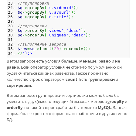
//группировки
$q
->
groupBy
(
's.videoid'
)
;
$q
->
groupBy
(
'v.avsurl'
)
;
$q
->
groupBy
(
'n.title'
)
;
//сортировки
$q
->
orderBy
(
'views'
,
'desc'
)
;
$q
->
orderBy
(
'uniques'
,
'desc'
)
;
//выполнение запроса
$res
=
$q
->
limit
(
20
)
->
execute
(
)
;
</
');>
В этом запросе есть условия
больше
,
меньше
,
равно
и
не
равно
. Если оператор условия не стоит-то по умолчанию он
будет считаться как знак равенства. Также посчитано
количество строк оператором
count
. Есть
группировки
и
сортировки
.
В этом запросе группировки и сортировки можно было бы
уместить в двух(вместо текущих 5) вызовах методов
groupBy
и
orderBy
, но такой запрос сработал бы только в
MySQL
. Данная
форма более кроссплатформенна и сработает и в других типах
БД.