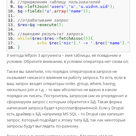
//приджоиним таблицу пользователей
$q
->
leftJoin
(
'users'
,
'u'
,
'u.uid=n.uid'
)
;
$q
->
fields
(
'u'
,
array
(
'name'
)
)
;
//отрабатываем запрос
$res
=
$q
->
execute
(
)
;
//выводим результат запроса
while
(
$rec
=
$res
->
fetchAssoc
(
)
)
{
echo
$rec
[
'nic'
]
.
' -> '
.
$rec
[
'name'
]
.
'<b
}
У метода leftJoin 3 аргумента – имя таблицы, её псевдоним и
условие. Обратите внимание, в условии оператора нет слова on.
Также вы заметили, что порядок операторов в запросе не
оказывает никакого влияния на работу запроса. То есть если в
ваш запрос входят операторы order, group, where, having,
несколько join и т.д. – то вам абсолютно не важно в каком
порядке их писать. Построитель запросов сам их упорядочит и
сформируем запрос с которым обратится к БД. Такая форма
написания запроса будет кроссплатформенной. Если у Drupal
есть драйвер к БД, например MS SQL – то Drupal сам напишет
запрос. Который подойдет к этому типу БД, так как некоторые
запросы будут выглядеть по-разному.
Также легко вывести запрос на экран. Для этого следует