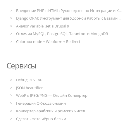
Внедрение PHP в HTML: Руководство по Интеграции и Конфигурации
Django ORM: Инструмент для Удобной Работы с Базами Данных
Аналог variable_set в Drupal 9
Отличия MySQL, PostgreSQL, Tarantool и MongoDB
Colorbox node + Webform + Redirect
Сервисы
Debug REST API
JSON beautifier
WebP в JPEG/PNG — Онлайн Конвертер
Генерация QR-кода онлайн
Конвертер арабских и римских чисел
Сделать фото чёрно-белым