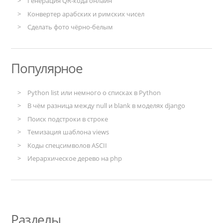
Генерация QR-кода онлайн
Конвертер арабских и римских чисел
Сделать фото чёрно-белым
Популярное
Python list или немного о списках в Python
В чём разница между null и blank в моделях django
Поиск подстроки в строке
Темизация шаблона views
Коды спецсимволов ASCII
Иерархическое дерево на php
Разделы