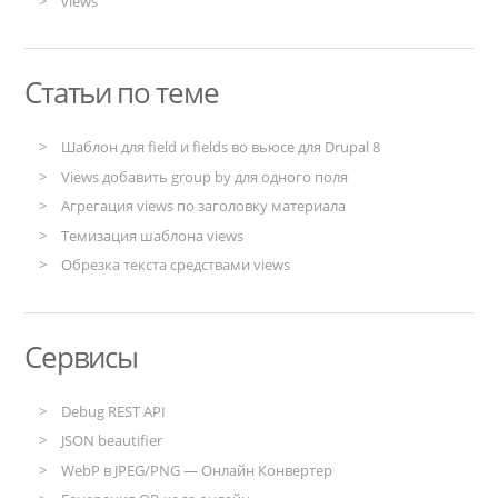
views
Статьи по теме
Шаблон для field и fields во вьюсе для Drupal 8
Views добавить group by для одного поля
Агрегация views по заголовку материала
Темизация шаблона views
Обрезка текста средствами views
Сервисы
Debug REST API
JSON beautifier
WebP в JPEG/PNG — Онлайн Конвертер