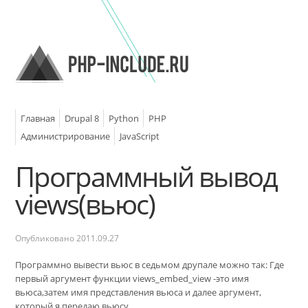
Главная
Drupal 8
Python
PHP
Администрирование
JavaScript
Программный вывод
views(вьюс)
Опубликовано
2011.09.27
Программно вывести вьюс в седьмом друпале можно так: Где
первый аргумент функции views_embed_view -это имя
вьюса,затем имя представления вьюса и далее аргумент,
который я передаю вьюсу.