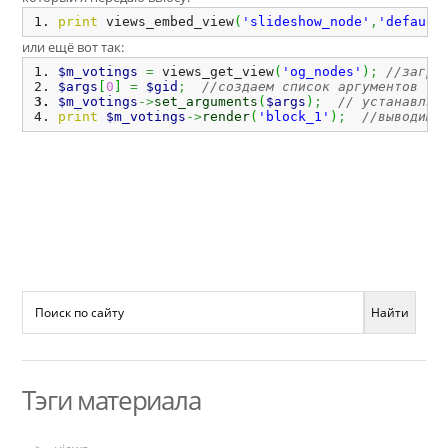
print
 views_embed_view
(
'slideshow_node'
,
'default
или ещё вот так:
$m_votings
=
 views_get_view
(
'og_nodes'
)
;
//загру
$args
[
0
]
=
$gid
;
//создаем список аргументов
$m_votings
->
set_arguments
(
$args
)
;
// устанавлив
print
$m_votings
->
render
(
'block_1'
)
;
//выводим 
Тэги материала