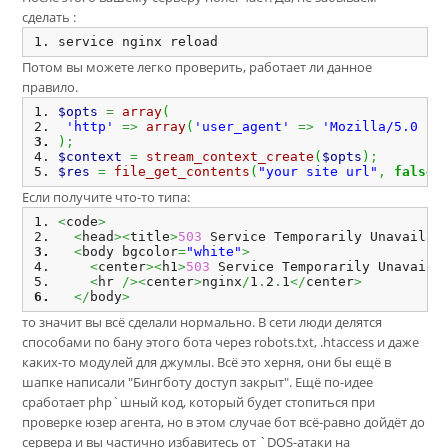
сделать :
service nginx reload
Потом вы можете легко проверить, работает ли данное
правило.
$opts
=
array
(
'http'
=>
array
(
'user_agent'
=>
'Mozilla/5.0 (c
)
;
$context
=
stream_context_create
(
$opts
)
;
$res
=
file_get_contents
(
"your site url"
,
false
,
Если получите что-то типа:
<
code
>
<
head
><
title
>
503
 Service Temporarily Unavailab
<
body bgcolor
=
"white"
>
<
center
><
h1
>
503
 Service Temporarily Unavaila
<
hr 
/><
center
>
nginx
/
1
.
2
.
1
</
center
>
</
body
>
то значит вы всё сделали нормально. В сети люди делятся
способами по бану этого бота через robots.txt, .htaccess и даже
каких-то модулей для джумлы. Всё это херня, они бы ещё в
шапке написали "Бингботу доступ закрыт". Ещё по-идее
сработает php`шный код, который будет стопиться при
проверке юзер агента, но в этом случае бот всё-равно дойдёт до
сервера и вы частично избавитесь от `DOS-атаки на