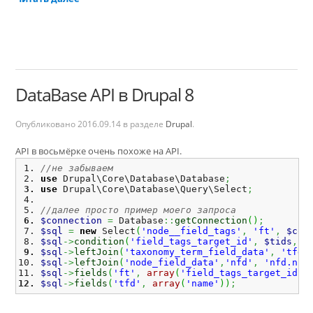
DataBase API в Drupal 8
Опубликовано
2016.09.14
в разделе
Drupal
.
API в восьмёрке очень похоже на API.
//не забываем
use
 Drupal\Core\Database\Database
;
use
 Drupal\Core\Database\Query\Select
;
//далее просто пример моего запроса
$connection
=
 Database
::
getConnection
(
)
;
$sql
=
new
 Select
(
'node__field_tags'
,
'ft'
,
$con
$sql
->
condition
(
'field_tags_target_id'
,
$tids
,
'
$sql
->
leftJoin
(
'taxonomy_term_field_data'
,
'tfd'
$sql
->
leftJoin
(
'node_field_data'
,
'nfd'
,
'nfd.nid
$sql
->
fields
(
'ft'
,
array
(
'field_tags_target_id'
,
$sql
->
fields
(
'tfd'
,
array
(
'name'
)
)
;