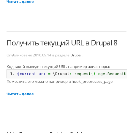
Читать далее
Получить текущий URL в Drupal 8
Опубликовано
2016.09.14
в разделе
Drupal
.
Код такой выведет текущий URL, например алиас ноды:
$current_uri
=
 \Drupal
::
request
(
)
->
getRequestUri
Поместить его можно например в hook_preprocess_page
Читать далее