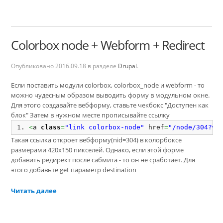
Colorbox node + Webform + Redirect
Опубликовано
2016.09.18
в разделе
Drupal
.
Если поставить модули colorbox, colorbox_node и webform - то
можно чудесным образом выводить форму в модульном окне.
Для этого создавайте вебформу, ставьте чекбокс "Доступен как
блок" Затем в нужном месте прописывайте ссылку
<
a 
class
=
"link colorbox-node"
 href
=
"/node/304?wi
Такая ссылка откроет вебформу(nid=304) в колорбоксе
размерами 420х150 пикселей. Однако, если этой форме
добавить редирект после сабмита - то он не сработает. Для
этого добавьте get параметр destination
Читать далее