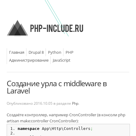
Главная
Drupal 8
Python
PHP
Администрирование
JavaScript
Создание урла с middleware в
Laravel
Опубликовано
2016.10.05
в разделе
Php
.
Создаёте контроллер, например CronController (в консоли php
artisan make:controller CronController):
namespace
 App\Http\Controllers
;