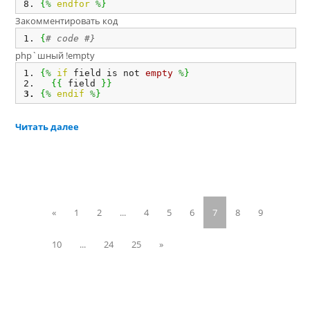
{
%
endfor
%
}
Закомментировать код
{
# code #}
php`шный !empty
{
%
if
 field is not 
empty
%
}
{
{
 field 
}
}
{
%
endif
%
}
Читать далее
«
1
2
...
4
5
6
7
8
9
10
...
24
25
»