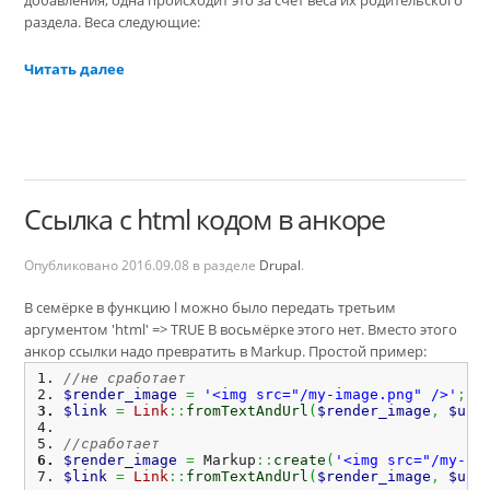
добавления, одна происходит это за счёт веса их родительского
раздела. Веса следующие:
Читать далее
Ссылка с html кодом в анкоре
Опубликовано
2016.09.08
в разделе
Drupal
.
В семёрке в функцию l можно было передать третьим
аргументом 'html' => TRUE В восьмёрке этого нет. Вместо этого
анкор ссылки надо превратить в Markup. Простой пример:
//не сработает
$render_image
=
'<img src="/my-image.png" />'
;
$link
=
Link
::
fromTextAndUrl
(
$render_image
,
$url
//сработает
$render_image
=
 Markup
::
create
(
'<img src="/my-im
$link
=
Link
::
fromTextAndUrl
(
$render_image
,
$url