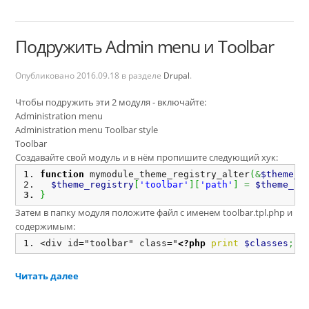
Подружить Admin menu и Toolbar
Опубликовано
2016.09.18
в разделе
Drupal
.
Чтобы подружить эти 2 модуля - включайте:
Administration menu
Administration menu Toolbar style
Toolbar
Создавайте свой модуль и в нём пропишите следующий хук:
function
 mymodule_theme_registry_alter
(
&
$theme_r
$theme_registry
[
'toolbar'
]
[
'path'
]
=
$theme_re
}
Затем в папку модуля положите файл с именем toolbar.tpl.php и
содержимым:
<div id="toolbar" class="
<?php
print
$classes
;
?
Читать далее