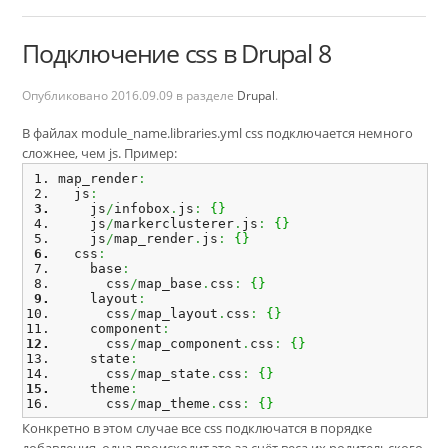
Подключение css в Drupal 8
Опубликовано
2016.09.09
в разделе
Drupal
.
В файлах module_name.libraries.yml css подключается немного
сложнее, чем js. Пример:
map_render
:
  js
:
    js
/
infobox
.
js
:
{
}
    js
/
markerclusterer
.
js
:
{
}
    js
/
map_render
.
js
:
{
}
  css
:
    base
:
      css
/
map_base
.
css
:
{
}
    layout
:
      css
/
map_layout
.
css
:
{
}
    component
:
      css
/
map_component
.
css
:
{
}
    state
:
      css
/
map_state
.
css
:
{
}
    theme
:
      css
/
map_theme
.
css
:
{
}
Конкретно в этом случае все css подключатся в порядке