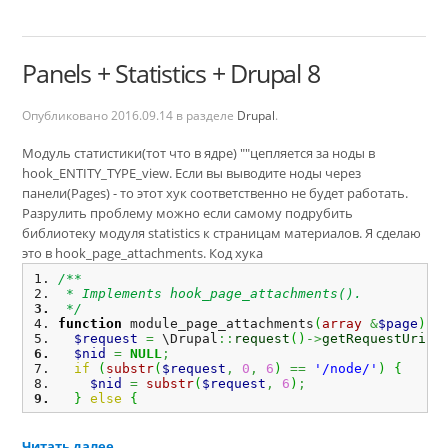
Panels + Statistics + Drupal 8
Опубликовано
2016.09.14
в разделе
Drupal
.
Модуль статистики(тот что в ядре) ""цепляется за ноды в
hook_ENTITY_TYPE_view. Если вы выводите ноды через
панели(Pages) - то этот хук соответственно не будет работать.
Разрулить проблему можно если самому подрубить
библиотеку модуля statistics к страницам материалов. Я сделаю
это в hook_page_attachments. Код хука
/**
 * Implements hook_page_attachments().
 */
function
 module_page_attachments
(
array
&
$page
)
{
$request
=
 \Drupal
::
request
(
)
->
getRequestUri
(
)
$nid
=
NULL
;
if
(
substr
(
$request
,
0
,
6
)
==
'/node/'
)
{
$nid
=
substr
(
$request
,
6
)
;
}
else
{
Читать далее