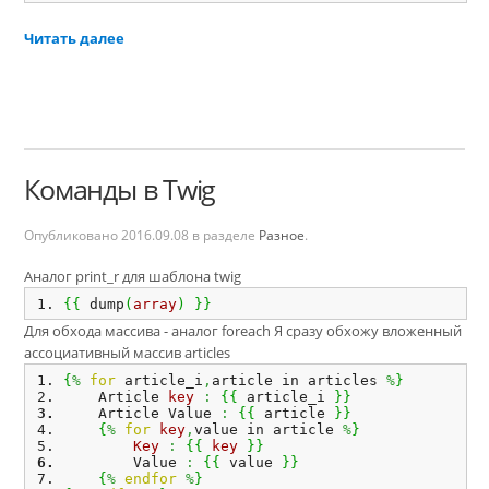
Читать далее
Команды в Twig
Опубликовано
2016.09.08
в разделе
Разное
.
Аналог print_r для шаблона twig
{
{
 dump
(
array
)
}
}
Для обхода массива - аналог foreach Я сразу обхожу вложенный
ассоциативный массив articles
{
%
for
 article_i
,
article in articles 
%
}
    Article 
key
:
{
{
 article_i 
}
}
    Article Value 
:
{
{
 article 
}
}
{
%
for
key
,
value in article 
%
}
Key
:
{
{
key
}
}
        Value 
:
{
{
 value 
}
}
{
%
endfor
%
}