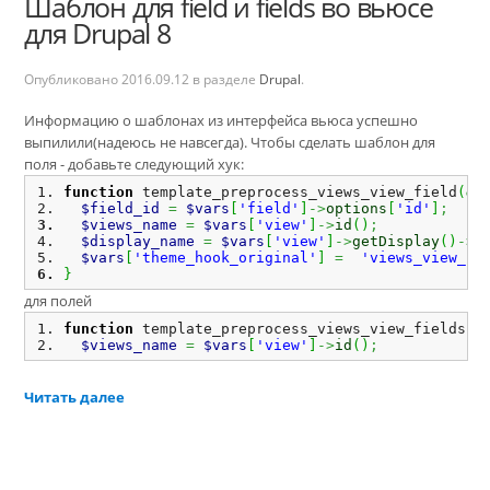
Шаблон для field и fields во вьюсе
для Drupal 8
Опубликовано
2016.09.12
в разделе
Drupal
.
Информацию о шаблонах из интерфейса вьюса успешно
выпилили(надеюсь не навсегда). Чтобы сделать шаблон для
поля - добавьте следующий хук:
function
 template_preprocess_views_view_field
(
&
$
$field_id
=
$vars
[
'field'
]
->
options
[
'id'
]
;
$views_name
=
$vars
[
'view'
]
->
id
(
)
;
$display_name
=
$vars
[
'view'
]
->
getDisplay
(
)
->
d
$vars
[
'theme_hook_original'
]
=
'views_view_fi
}
для полей
function
 template_preprocess_views_view_fields
(
&
$views_name
=
$vars
[
'view'
]
->
id
(
)
;
Читать далее