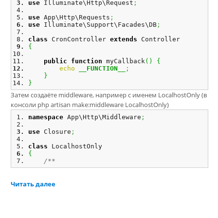
use
 Illuminate\Http\Request
;
use
 App\Http\Requests
;
use
 Illuminate\Support\Facades\DB
;
class
 CronController 
extends
 Controller
{
public
function
 myCallback
(
)
{
echo
__FUNCTION__
;
}
}
Затем создаёте middleware, например с именем LocalhostOnly (в
консоли php artisan make:middleware LocalhostOnly)
namespace
 App\Http\Middleware
;
use
 Closure
;
class
 LocalhostOnly
{
/**
Читать далее