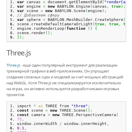
var
 canvas 
=
 document
.
getElementById
(
"renderCanv
var
 engine 
=
new
 BABYLON
.
Engine
(
canvas
,
true
)
;
var
 scene 
=
new
 BABYLON
.
Scene
(
engine
)
;
// Добавляем сферу
var
 sphere 
=
 BABYLON
.
MeshBuilder
.
CreateSphere
(
"s
scene
.
createDefaultCameraOrLight
(
true
,
true
,
tru
engine
.
runRenderLoop
(
function
(
)
{
scene
.
render
(
)
;
}
)
;
Three.js
Three.js
- еще один популярный инструмент для реализации
трехмерной графики в веб-приложениях. Он упрощает
создание сложных сцен и моделей за счет мощных абстракций
над WebGL. Хотя Three.js не специализируется исключительно
на играх, он активно используется разработчиками игровых
проектов.
import 
*
as
 THREE from 
"three"
;
const
 scene 
=
new
 THREE
.
Scene
(
)
;
const
 camera 
=
new
 THREE
.
PerspectiveCamera
(
75
,
window
.
innerWidth 
/
 window
.
innerHeight
,
0.1
,