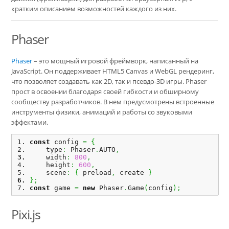
кратким описанием возможностей каждого из них.
Phaser
Phaser
– это мощный игровой фреймворк, написанный на
JavaScript. Он поддерживает HTML5 Canvas и WebGL рендеринг,
что позволяет создавать как 2D, так и псевдо-3D игры. Phaser
прост в освоении благодаря своей гибкости и обширному
сообществу разработчиков. В нем предусмотрены встроенные
инструменты физики, анимаций и работы со звуковыми
эффектами.
const
 config 
=
{
    type
:
 Phaser
.
AUTO
,
    width
:
800
,
    height
:
600
,
    scene
:
{
 preload
,
 create 
}
}
;
const
 game 
=
new
 Phaser
.
Game
(
config
)
;
Pixi.js