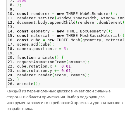
1000
)
;
const
 renderer 
=
new
 THREE
.
WebGLRenderer
(
)
;
renderer
.
setSize
(
window
.
innerWidth
,
 window
.
inner
document
.
body
.
appendChild
(
renderer
.
domElement
)
;
const
 geometry 
=
new
 THREE
.
BoxGeometry
(
)
;
const
 material 
=
new
 THREE
.
MeshBasicMaterial
(
{
 c
const
 cube 
=
new
 THREE
.
Mesh
(
geometry
,
 material
)
;
scene
.
add
(
cube
)
;
camera
.
position
.
z 
=
5
;
function
 animate
(
)
{
requestAnimationFrame
(
animate
)
;
cube
.
rotation
.
x 
+=
0.01
;
cube
.
rotation
.
y 
+=
0.01
;
renderer
.
render
(
scene
,
 camera
)
;
}
animate
(
)
;
Каждый из перечисленных движков имеет свои сильные
стороны и области применения. Выбор подходящего
инструмента зависит от требований проекта и уровня навыков
разработчика.