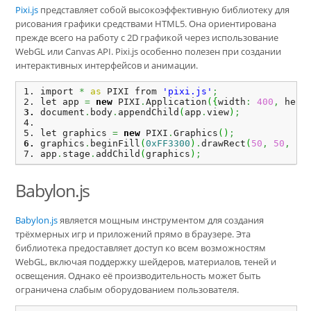
Pixi.js
представляет собой высокоэффективную библиотеку для
рисования графики средствами HTML5. Она ориентирована
прежде всего на работу с 2D графикой через использование
WebGL или Canvas API. Pixi.js особенно полезен при создании
интерактивных интерфейсов и анимации.
import 
*
as
 PIXI from 
'pixi.js'
;
let app 
=
new
 PIXI
.
Application
(
{
width
:
400
,
 heig
document
.
body
.
appendChild
(
app
.
view
)
;
let graphics 
=
new
 PIXI
.
Graphics
(
)
;
graphics
.
beginFill
(
0xFF3300
)
.
drawRect
(
50
,
50
,
10
app
.
stage
.
addChild
(
graphics
)
;
Babylon.js
Babylon.js
является мощным инструментом для создания
трёхмерных игр и приложений прямо в браузере. Эта
библиотека предоставляет доступ ко всем возможностям
WebGL, включая поддержку шейдеров, материалов, теней и
освещения. Однако её производительность может быть
ограничена слабым оборудованием пользователя.