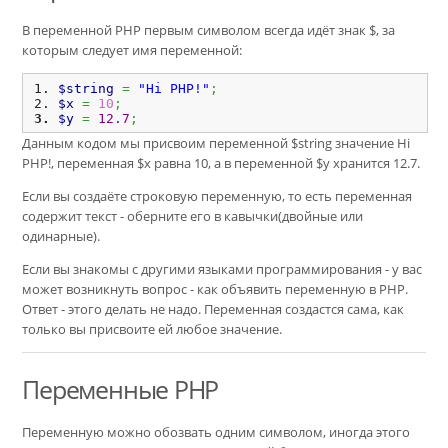
В переменной PHP первым символом всегда идёт знак $, за
которым следует имя переменной:
$string
=
"Hi PHP!"
;
$x
=
10
;
$y
=
12.7
;
Данным кодом мы присвоим переменной $string значение Hi
PHP!, переменная $x равна 10, а в переменной $y хранится 12.7.
Если вы создаёте строковую переменную, то есть переменная
содержит текст - оберните его в кавычки(двойные или
одинарные).
Если вы знакомы с другими языками программирования - у вас
может возникнуть вопрос - как объявить переменную в PHP.
Ответ - этого делать не надо. Переменная создастся сама, как
только вы присвоите ей любое значение.
Переменные PHP
Переменную можно обозвать одним символом, иногда этого