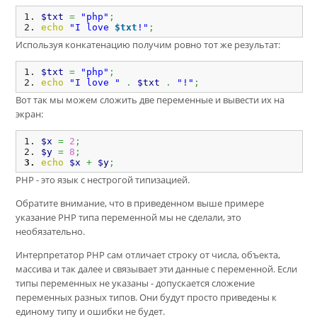
$txt
=
"php"
;
echo
"I love 
$txt
!"
;
Используя конкатенацию получим ровно тот же результат:
$txt
=
"php"
;
echo
"I love "
.
$txt
.
"!"
;
Вот так мы можем сложить две переменные и вывести их на
экран:
$x
=
2
;
$y
=
8
;
echo
$x
+
$y
;
PHP - это язык с нестрогой типизацией.
Обратите внимание, что в приведенном выше примере
указание PHP типа переменной мы не сделали, это
необязательно.
Интерпретатор PHP сам отличает строку от числа, объекта,
массива и так далее и связывает эти данные с переменной. Если
типы переменных не указаны - допускается сложение
переменных разных типов. Они будут просто приведены к
единому типу и ошибки не будет.