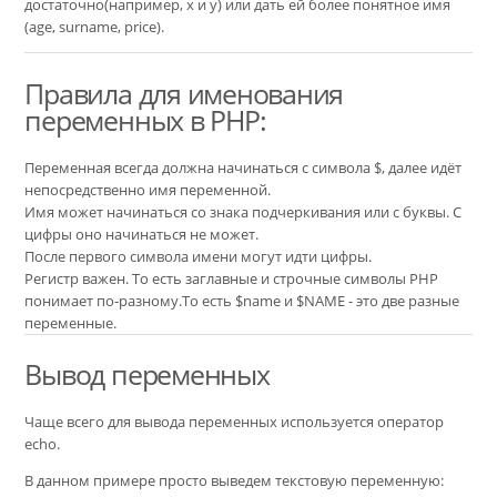
достаточно(например, x и y) или дать ей более понятное имя
(age, surname, price).
Правила для именования
переменных в PHP:
Переменная всегда должна начинаться с символа $, далее идёт
непосредственно имя переменной.
Имя может начинаться со знака подчеркивания или с буквы. С
цифры оно начинаться не может.
После первого символа имени могут идти цифры.
Регистр важен. То есть заглавные и строчные символы PHP
понимает по-разному.То есть $name и $NAME - это две разные
переменные.
Вывод переменных
Чаще всего для вывода переменных используется оператор
echo.
В данном примере просто выведем текстовую переменную: