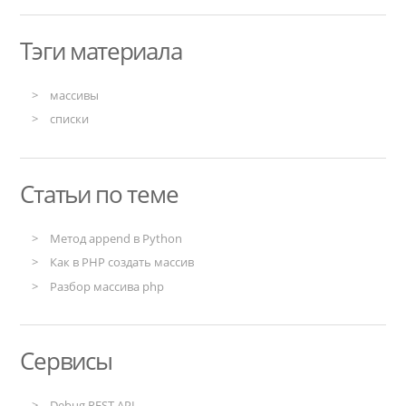
Тэги материала
массивы
списки
Статьи по теме
Метод append в Python
Как в PHP создать массив
Разбор массива php
Сервисы
Debug REST API