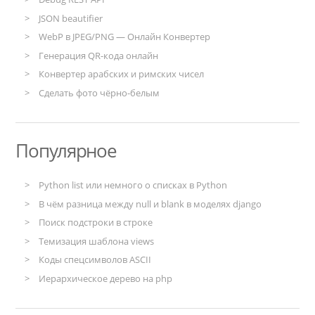
JSON beautifier
WebP в JPEG/PNG — Онлайн Конвертер
Генерация QR-кода онлайн
Конвертер арабских и римских чисел
Сделать фото чёрно-белым
Популярное
Python list или немного о списках в Python
В чём разница между null и blank в моделях django
Поиск подстроки в строке
Темизация шаблона views
Коды спецсимволов ASCII
Иерархическое дерево на php