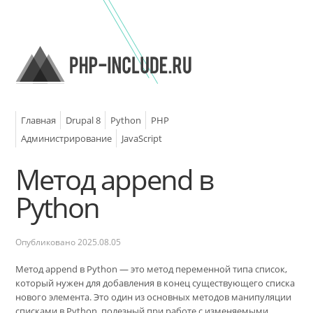
Главная
Drupal 8
Python
PHP
Администрирование
JavaScript
Метод append в
Python
Опубликовано
2025.08.05
Метод append в Python — это метод переменной типа список,
который нужен для добавления в конец существующего списка
нового элемента. Это один из основных методов манипуляции
списками в Python, полезный при работе с изменяемыми