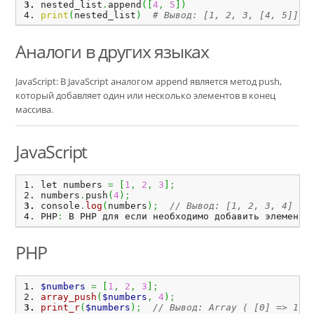
nested_list
.
append
(
[
4
,
5
]
)
print
(
nested_list
)
# Вывод: [1, 2, 3, [4, 5]]
Аналоги в других языках
JavaScript: В JavaScript аналогом append является метод push,
который добавляет один или несколько элементов в конец
массива.
JavaScript
let numbers 
=
[
1
,
2
,
3
]
;
numbers
.
push
(
4
)
;
console
.
log
(
numbers
)
;
// Вывод: [1, 2, 3, 4]
PHP
:
 В PHP для если необходимо добавить элемент 
PHP
$numbers
=
[
1
,
2
,
3
]
;
array_push
(
$numbers
,
4
)
;
print_r
(
$numbers
)
;
// Вывод: Array ( [0] => 1 [