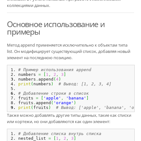
коллекциями данных.
Основное использование и
примеры
Метод append применяется исключительно к объектам типа
list. Он модифицирует существующий список, добавляя новый
элемент на последнюю позицию.
# Пример использования append
numbers 
=
[
1
,
2
,
3
]
numbers
.
append
(
4
)
print
(
numbers
)
# Вывод: [1, 2, 3, 4]
# Добавление строки в список
fruits 
=
[
'apple'
,
'banana'
]
fruits
.
append
(
'orange'
)
print
(
fruits
)
# Вывод: ['apple', 'banana', 'ora
Также можно добавлять другие типы данных, такие как списки
или кортежи, но они добавляются как один элемент:
# Добавление списка внутрь списка
nested_list 
=
[
1
,
2
,
3
]