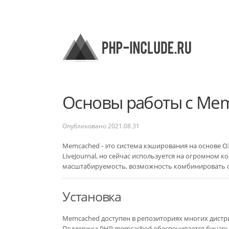
Основы работы с Mem
Опубликовано
2021.08.31
Memcached - это система кэширования на основе ОЗ
LiveJournal, но сейчас используется на огромном 
масштабируемость, возможность комбинировать 
Установка
Memcached доступен в репозиториях многих дистриб
Поддержка PHP memcached обеспечивается бинарны