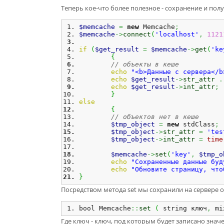
Теперь кое-что более полезное - сохранение и по
$memcache
=
new
 Memcache
;
$memcache
->
connect
(
'localhost'
,
1121
if
(
$get_result
=
$memcache
->
get
(
'ke
{
// объекты в кеше
echo
"<b>Данные с сервера</b
echo
$get_result
->
str_attr
.
echo
$get_result
->
int_attr
;
}
else
{
// объектов нет в кеше
$tmp_object
=
new
 stdClass
;
$tmp_object
->
str_attr
=
'tes
$tmp_object
->
int_attr
=
time
$memcache
->
set
(
'key'
,
$tmp_o
echo
"Сохраненные данные буд
echo
"Обновите страницу, что
}
Посредством метода set мы сохранили на сервере 
bool Memcache
::
set
(
 string ключ
,
 mi
Где ключ - ключ, под которым будет записано значен