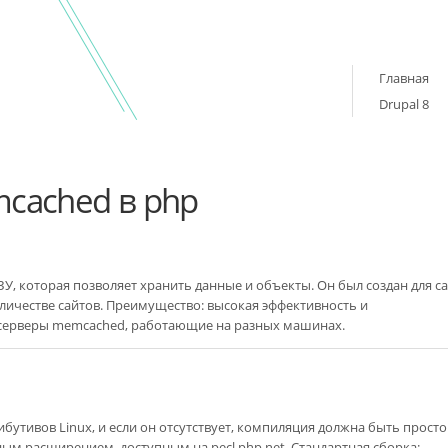
Главная
Drupal 8
cached в php
У, которая позволяет хранить данные и объекты. Он был создан для с
количестве сайтов. Преимущество: высокая эффективность и
серверы memcached, работающие на разных машинах.
утивов Linux, и если он отсутствует, компиляция должна быть просто
м расширением, доступным на pecl.php.net. Стандартная сборка: