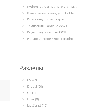
Python list или немного о списках в Python
В чём разница между null и blank в моделях django
Поиск подстроки в строке
Темизация шаблона views
Коды спецсимволов ASCII
Иерархическое дерево на php
Разделы
CSS (2)
Drupal (90)
Go (1)
Html (9)
JavaScript (16)