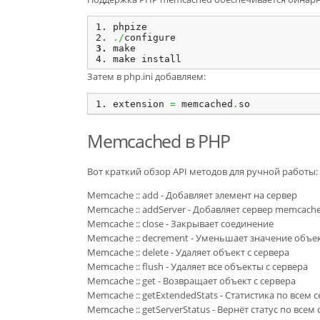
phpize
./
configure
make
make install
Затем в php.ini добавляем:
extension 
=
 memcached
.
so
Memcached в PHP
Вот краткий обзор API методов для ручной работы:
Memcache :: add - Добавляет элемент на сервер
Memcache :: addServer - Добавляет сервер memcach
Memcache :: close - Закрывает соединение
Memcache :: decrement - Уменьшает значение объе
Memcache :: delete - Удаляет объект с сервера
Memcache :: flush - Удаляет все объекты с сервера
Memcache :: get - Возвращает объект с сервера
Memcache :: getExtendedStats - Статистика по все
Memcache :: getServerStatus - Вернёт статус по вс