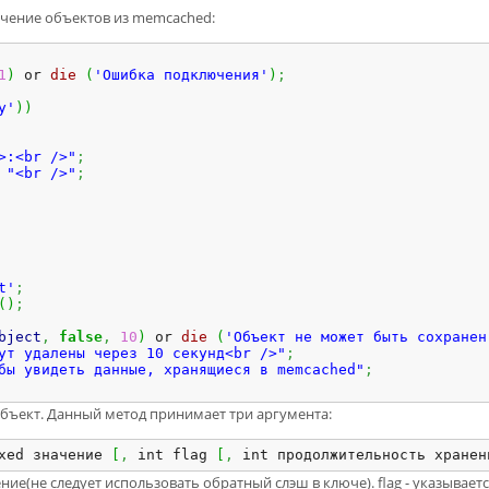
лучение объектов из memcached:
1
)
 or 
die
(
'Ошибка подключения'
)
;
y'
)
)
>:<br />"
;
"<br />"
;
t'
;
(
)
;
bject
,
false
,
10
)
 or 
die
(
'Объект не может быть сохранен
ут удалены через 10 секунд<br />"
;
бы увидеть данные, хранящиеся в memcached"
;
объект. Данный метод принимает три аргумента:
xed значение 
[
,
 int flag 
[
,
 int продолжительность хранен
ие(не следует использовать обратный слэш в ключе). flag - указываетс