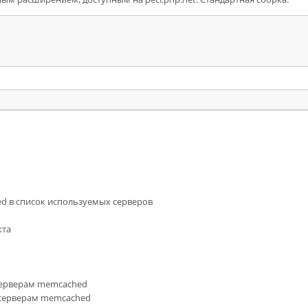
ed в список используемых серверов
кта
м серверам memcached
ем серверам memcached