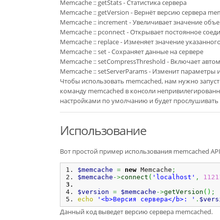
Memcache :: getStats - Статистика сервера
Memcache :: getVersion - Вернёт версию сервера m
Memcache :: increment - Увеличивает значение объе
Memcache :: pconnect - Открывает постоянное соед
Memcache :: replace - Изменяет значение указанног
Memcache :: set - Сохраняет данные на сервере
Memcache :: setCompressThreshold - Включает авт
Memcache :: setServerParams - Изменит параметры 
Чтобы использовать memcached, нам нужно запуст
команду memcached в консоли непривилегированны
настройками по умолчанию и будет прослушивать 
Использование
Вот простой пример использования memcached API
$memcache
=
new
 Memcache
;
$memcache
->
connect
(
'localhost'
,
1121
$version
=
$memcache
->
getVersion
(
)
;
echo
'<b>Версия сервера</b>: '
.
$vers
Данный код выведет версию сервера memcached.