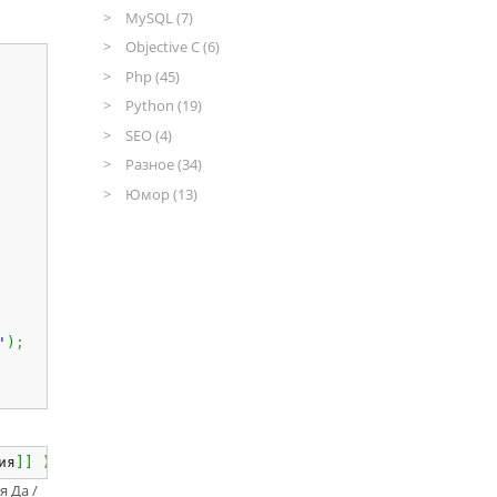
MySQL (7)
Objective C (6)
Php (45)
Python (19)
SEO (4)
Разное (34)
Юмор (13)
'
)
;
ия
]
]
)
я Да /