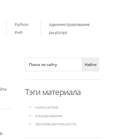
Python
Администрирование
PHP
JavaScript
айта
Тэги материала
memcached
кэширование
производительность
й.