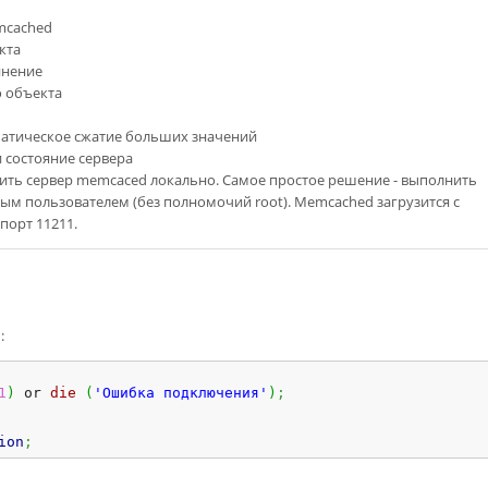
emcached
кта
инение
о объекта
оматическое сжатие больших значений
и состояние сервера
ить сервер memcaced локально. Самое простое решение - выполнить
м пользователем (без полномочий root). Memcached загрузится с
порт 11211.
:
1
)
 or 
die
(
'Ошибка подключения'
)
;
ion
;