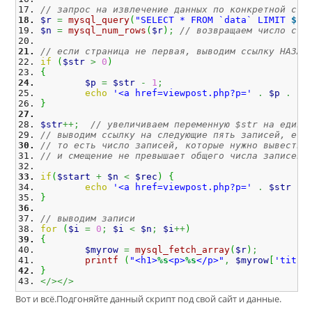
// запрос на извлечение данных по конкретной стр
$r
=
mysql_query
(
"SELECT * FROM `data` LIMIT 
$st
$n
=
mysql_num_rows
(
$r
)
;
// возвращаем число стр
// если страница не первая, выводим ссылку НАЗАД
if
(
$str
>
0
)
{
$p
=
$str
-
1
;
echo
'<a href=viewpost.php?p='
.
$p
.
'>
}
$str
++;
// увеличиваем переменную $str на едини
// выводим ссылку на следующие пять записей, есл
// то есть число записей, которые нужно вывести,
// и смещение не превышает общего числа записей
if
(
$start
+
$n
<
$rec
)
{
echo
'<a href=viewpost.php?p='
.
$str
.
}
// выводим записи
for
(
$i
=
0
;
$i
<
$n
;
$i
++
)
{
$myrow
=
mysql_fetch_array
(
$r
)
;
printf
(
"<h1>
%s
<p>
%s
</p>"
,
$myrow
[
'title
}
</></>
Вот и всё.Подгоняйте данный скрипт под свой сайт и данные.