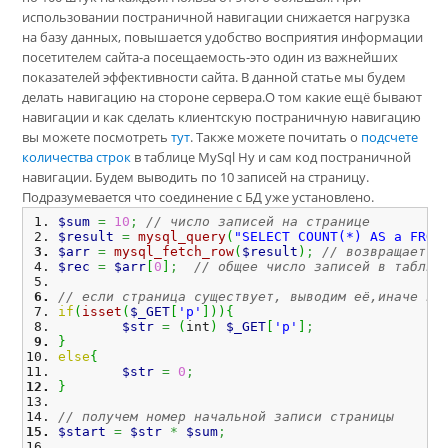
использовании постраничной навигации снижается нагрузка
на базу данных, повышается удобство восприятия информации
посетителем сайта-а посещаемость-это один из важнейших
показателей эффективности сайта. В данной статье мы будем
делать навигацию на стороне сервера.О том какие ещё бывают
навигации и как сделать клиентскую постраничную навигацию
вы можете посмотреть
тут
. Также можете почитать о
подсчете
количества строк
в таблице MySql Ну и сам код постраничной
навигации. Будем выводить по 10 записей на страницу.
Подразумевается что соединение с БД уже установлено.
$sum
=
10
;
// число записей на странице
$result
=
mysql_query
(
"SELECT COUNT(*) AS a FROM
$arr
=
mysql_fetch_row
(
$result
)
;
// возвращает н
$rec
=
$arr
[
0
]
;
// общее число записей в таблиц
// если страница существует, выводим её,иначе пе
if
(
isset
(
$_GET
[
'p'
]
)
)
{
$str
=
(
int
)
$_GET
[
'p'
]
;
}
else
{
$str
=
0
;
}
// получем номер начальной записи страницы
$start
=
$str
*
$sum
;