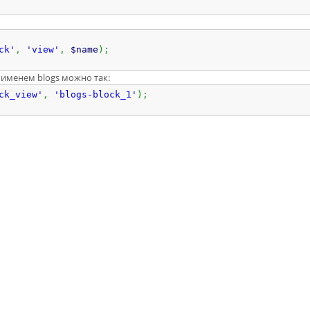
ck'
,
'view'
,
$name
)
;
 именем blogs можно так:
ck_view'
,
'blogs-block_1'
)
;