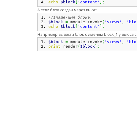
echo
$block
[
'content'
]
;
А если блок создан через вьюс:
//$name-имя блока.
$block
=
 module_invoke
(
'views'
,
'blo
echo
$block
[
'content'
]
;
Например вывести блок с именем block_1 у вьюса с
$block
=
 module_invoke
(
'views'
,
'blo
print
 render
(
$block
)
;