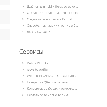
Шаблон для field и fields во вьюсе для Drupal 8
Отделение представления от кода
Создание своей темы в Drupal
Способы темизации страниц в Drupal
field_view_value
Сервисы
Debug REST API
JSON beautifier
WebP в JPEG/PNG — Онлайн Конвертер
Генерация QR-кода онлайн
Конвертер арабских и римских чисел
Сделать фото чёрно-белым