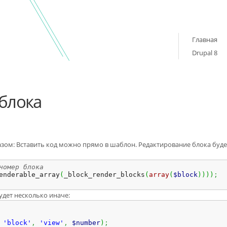
Главная
Drupal 8
блока
ом: Вставить код можно прямо в шаблон. Редактирование блока буде
номер блока
enderable_array
(
_block_render_blocks
(
array
(
$block
)
)
)
)
;
удет несколько иначе:
'block'
,
'view'
,
$number
)
;