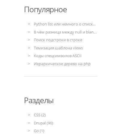
Популярное
Python list или немного о списках в Python
В чём разница между null и blank в моделях django
Поиск подстроки в строке
Темизация шаблона views
Коды спецсимволов ASCII
Иерархическое дерево на php
Разделы
CSS (2)
Drupal (90)
Go (1)