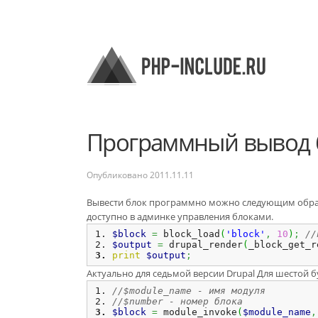
Программный вывод 
Опубликовано
2011.11.11
Вывести блок программно можно следующим образ
доступно в админке управления блоками.
$block
=
 block_load
(
'block'
,
10
)
;
//
$output
=
 drupal_render
(
_block_get_r
print
$output
;
Актуально для седьмой версии Drupal Для шестой б
//$module_name - имя модуля
//$number - номер блока
$block
=
 module_invoke
(
$module_name
,