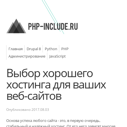
Главная
Drupal 8
Python
PHP
Администрирование
JavaScript
Выбор хорошего
хостинга для ваших
веб-сайтов
Опубликовано
2017.08.03
Основа успеха любого сайта - это, в первую очередь,
стабильный и надёжный хостинг. От его него зависят многие