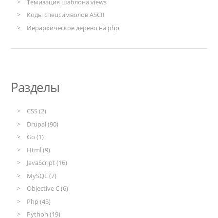
Темизация шаблона views
Коды спецсимволов ASCII
Иерархическое дерево на php
Разделы
CSS (2)
Drupal (90)
Go (1)
Html (9)
JavaScript (16)
MySQL (7)
Objective C (6)
Php (45)
Python (19)