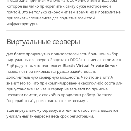
И ещё одна приятная мелочь - это доменное имя в подарок!
Которое вы легко прикрепите к сайту с уже настроенной
почтой. Это не только сэкономит вам время, но и позволит не
привлекать специалиста для поднятия всей этой
инфраструктуры.
Виртуальные серверы
Для более продвинутых пользователей есть большой выбор
виртуальных серверов. Защита от DDOS включена в стоимость.
Ещё радует то, что технология
Elastic Virtual Private Server
позволяет при пиковых нагрузках задействовать
дополнительную серверную мощность. Что это значит? А
значит это то, что при компилировании какого-либо софта или
при установке CMS ваш сервер не загнётся по причине
нехватки памяти, а спокойно продолжит работу. За такие
"переработки" денег с вас также не возьмут.
Ещё виртуальному серверу, в отличии от хостинга, выдаётся
уникальный IP-адрес на весь срок регистрации.