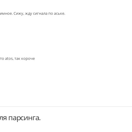
мное. Сижу, жду сигнала по аське.
о аtоs, так короче
ля парсинга.