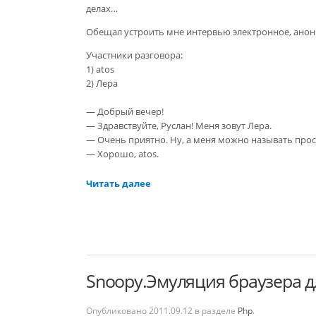
делах…
Обещал устроить мне интервью электронное, анони
Участники разговора:
1) аtоs
2) Лера
— Добрый вечер!
— Здравствуйте, Руслан! Меня зовут Лера.
— Очень приятно. Ну, а меня можно называть прост
— Хорошо, аtоs.
Читать далее
Snoopy.Эмуляция браузера д
Опубликовано
2011.09.12
в разделе
Php
.