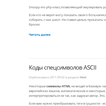
Snoopy-это php класс,позволяющий эмулировать ра
Если кто не верит-могу показать своего бота,напис
собирать с них шмот. Не ставил целью прокачать се
бросил.
Читать далее
Коды спецсимволов ASCII
Опубликовано
2011.09.02
в разделе
Html
.
Некоторые
символы HTML
не входят в базовую ч
европейских языков, математические и некоторые
интерпретироваться не так, как задумал автор. Это,
Если вам нужно преобразовать тэги в сущности - 