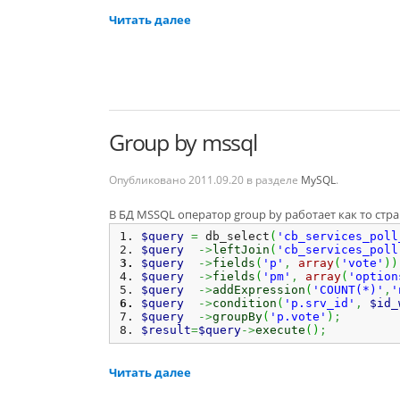
Читать далее
Group by mssql
Опубликовано
2011.09.20
в разделе
MySQL
.
В БД MSSQL оператор group by работает как то стра
$query
=
 db_select
(
'cb_services_poll
$query
->
leftJoin
(
'cb_services_poll
$query
->
fields
(
'p'
,
array
(
'vote'
)
)
$query
->
fields
(
'pm'
,
array
(
'option
$query
->
addExpression
(
'COUNT(*)'
,
'
$query
->
condition
(
'p.srv_id'
,
$id_
$query
->
groupBy
(
'p.vote'
)
;
$result
=
$query
->
execute
(
)
;
Читать далее