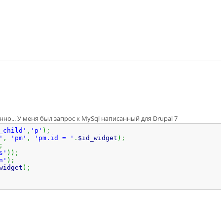
нно... У меня был запрос к MySql написанный для Drupal 7
_child'
,
'p'
)
;
'
,
'pm'
,
'pm.id = '
.
$id_widget
)
;
;
s'
)
)
;
n'
)
;
widget
)
;