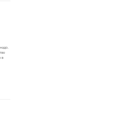
надо.
тво
 в