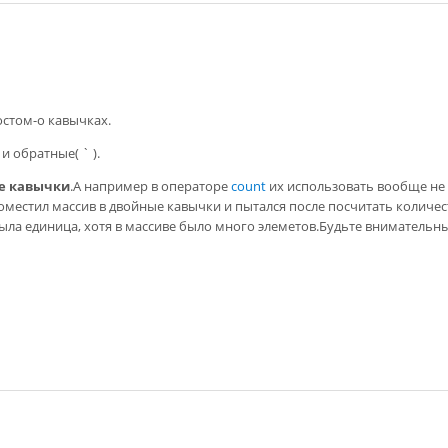
остом-о кавычках.
и обратные( ` ).
е кавычки
.А например в операторе
count
их использовать вообще не 
естил массив в двойные кавычки и пытался после посчитать количес
была единица, хотя в массиве было много элеметов.Будьте внимательны