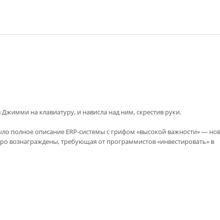
 Джимми на клавиатуру, и нависла над ним, скрестив руки.
было полное описание ERP-системы с грифом «высокой важности» — но
ро вознаграждены, требующая от программистов «инвестировать» в