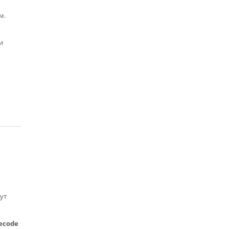
м.
и
ут
decode