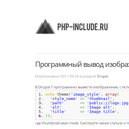
Программный вывод изображ
Опубликовано
2011.09.24
в разделе
Drupal
.
В Drupal 7 программно вывести изображение, с и
echo
 theme
(
'image_style'
,
array
(
'style_name'
=>
'thumbnail'
,
'path'
=>
'public://logo.jpg
'alt'
=>
'Image alt'
,
'title'
=>
'Image title'
,
)
)
;
где thumbnail имя стиля. Смотрите также статью о
п