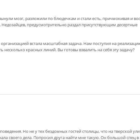
вынули мозг, разложили по блюдечкам и стали есть, причмокивая и в
, Недозайцев, предусмотрительно раздал присутствующим десертные
 организацией встала масштабная задача. Нам поступил на реализаци
ь несколько красных линий. Вы готовы взвалить на себя эту задачу?
поведения. Но не у тех бездомных гостей столицы, что на тверской ул
нала своего дела. Попросил друга найти мне такую. Он большой спец в 