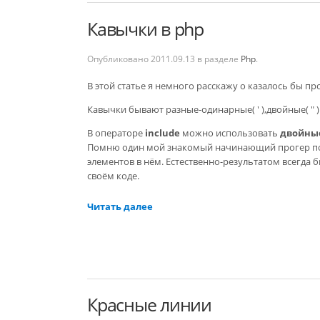
Кавычки в php
Опубликовано
2011.09.13
в разделе
Php
.
В этой статье я немного расскажу о казалось бы пр
Кавычки бывают разные-одинарные( ' ),двойные( " ) 
В операторе
include
можно использовать
двойны
Помню один мой знакомый начинающий прогер пом
элементов в нём. Естественно-результатом всегда 
своём коде.
Читать далее
Красные линии