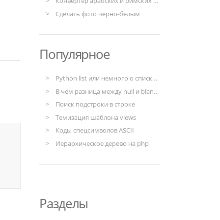
Конвертер арабских и римских чисел
Сделать фото чёрно-белым
Популярное
Python list или немного о списках в Python
В чём разница между null и blank в моделях django
Поиск подстроки в строке
Темизация шаблона views
Коды спецсимволов ASCII
Иерархическое дерево на php
Разделы