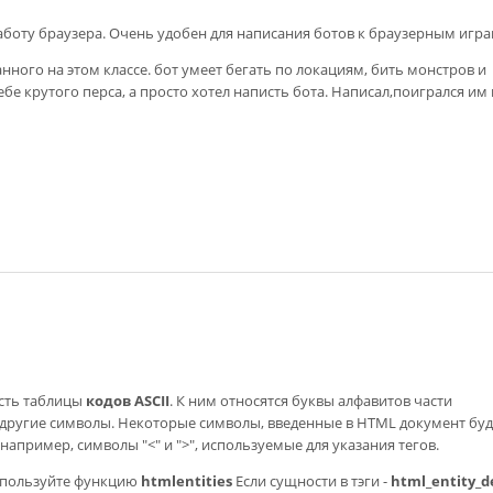
боту браузера. Очень удобен для написания ботов к браузерным игра
анного на этом классе. бот умеет бегать по локациям, бить монстров и
бе крутого перса, а просто хотел написть бота. Написал,поигрался им 
асть таблицы
кодов ASCII
. К ним относятся буквы алфавитов части
 другие символы. Некоторые символы, введенные в HTML документ буд
 например, символы "<" и ">", используемые для указания тегов.
используйте функцию
htmlentities
Если сущности в тэги -
html_entity_