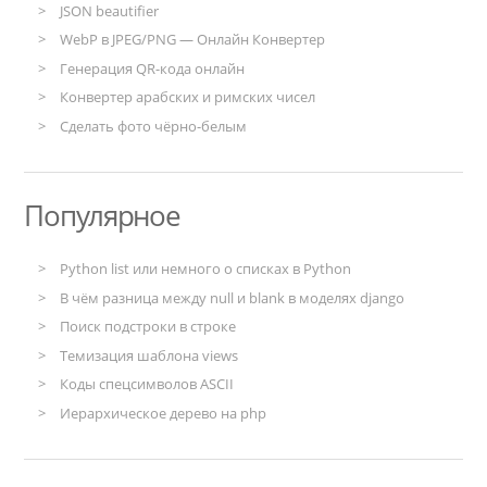
JSON beautifier
WebP в JPEG/PNG — Онлайн Конвертер
Генерация QR-кода онлайн
Конвертер арабских и римских чисел
Сделать фото чёрно-белым
Популярное
Python list или немного о списках в Python
В чём разница между null и blank в моделях django
Поиск подстроки в строке
Темизация шаблона views
Коды спецсимволов ASCII
Иерархическое дерево на php