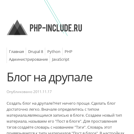
Главная
Drupal 8
Python
PHP
Администрирование
JavaScript
Блог на друпале
Опубликовано
2011.11.17
Создать блог на друпале?Нет ничего проще. Сделать блог
достаточно легко. Вначале определитесь с типом
материала,являющимся записью в блоге. Создаем новый тип
материала, называем его "Пост в блоге". Для проставления
тэгов создаёте словарь с названием "Тэги". Словарь этот
привязывается к типу материалов "Пост в блоге". В настройках