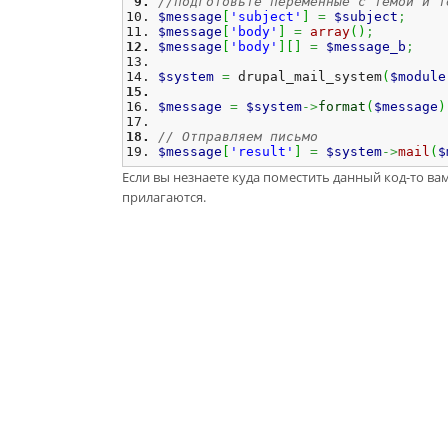
//подготовьте переменные с темой и т
$message
[
'subject'
]
=
$subject
;
$message
[
'body'
]
=
array
(
)
;
$message
[
'body'
]
[
]
=
$message_b
;
$system
=
 drupal_mail_system
(
$module
$message
=
$system
->
format
(
$message
)
// Отправляем письмо
$message
[
'result'
]
=
$system
->
mail
(
$
Если вы незнаете куда поместить данный код-то вам
прилагаются.