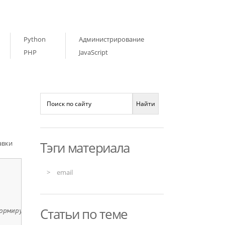
Python
Администрирование
PHP
JavaScript
авки
Тэги материала
email
Статьи по теме
ормируем сообщение