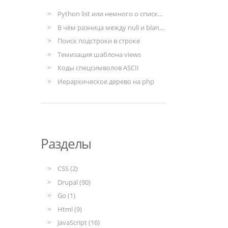
Python list или немного о списках в Python
В чём разница между null и blank в моделях django
Поиск подстроки в строке
Темизация шаблона views
Коды спецсимволов ASCII
Иерархическое дерево на php
Разделы
CSS (2)
Drupal (90)
Go (1)
Html (9)
JavaScript (16)