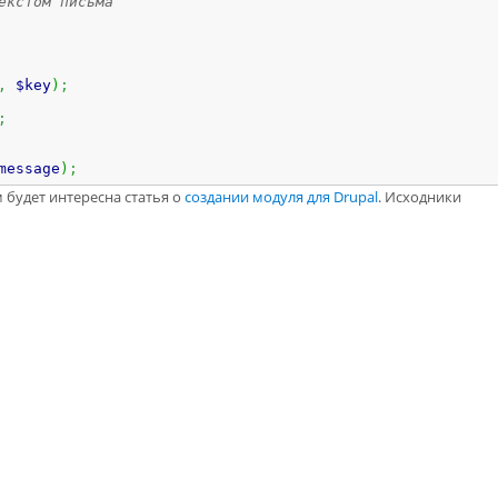
екстом письма
,
$key
)
;
;
message
)
;
 будет интересна статья о
создании модуля для Drupal
. Исходники