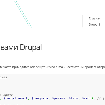
Главная
Drupal 8
твами Drupal
х часто приходится оповещать из по e-mail. Рассмотрим процесс отпр
дуля
о сразу
,
$target_email
,
$language
,
$params
,
$from
,
$send
)
;
// ф