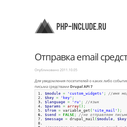
Отправка email средс
Опубликовано
2011.10.05
Для уведомления посетителей о каких либо события
письма средствами
Drupal API 7
$module
=
'custom_widgets'
;
//имя мо
$key
=
'key'
;
$language
=
'ru'
;
//язык
$params
=
array
(
)
;
$from
=
 variable_get
(
'site_mail'
)
;
$send
=
FALSE
;
//не отправляем письм
$message
=
 drupal_mail
(
$module
,
$key