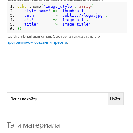
echo
 theme
(
'image_style'
,
array
(
'style_name'
=>
'thumbnail'
,
'path'
=>
'public://logo.jpg'
,
'alt'
=>
'Image alt'
,
'title'
=>
'Image title'
,
)
)
;
где thumbnail имя стиля. Смотрите также статью о
программном создании пресета
.
Тэги материала