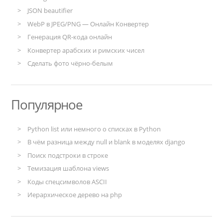
JSON beautifier
WebP в JPEG/PNG — Онлайн Конвертер
Генерация QR-кода онлайн
Конвертер арабских и римских чисел
Сделать фото чёрно-белым
Популярное
Python list или немного о списках в Python
В чём разница между null и blank в моделях django
Поиск подстроки в строке
Темизация шаблона views
Коды спецсимволов ASCII
Иерархическое дерево на php