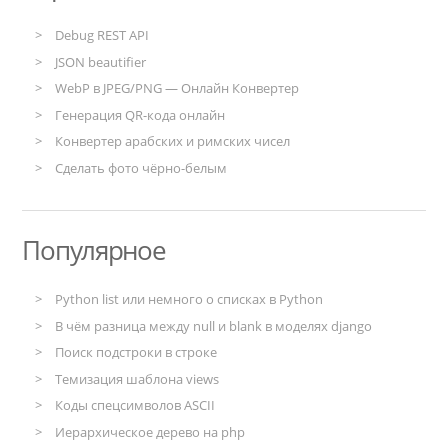
Debug REST API
JSON beautifier
WebP в JPEG/PNG — Онлайн Конвертер
Генерация QR-кода онлайн
Конвертер арабских и римских чисел
Сделать фото чёрно-белым
Популярное
Python list или немного о списках в Python
В чём разница между null и blank в моделях django
Поиск подстроки в строке
Темизация шаблона views
Коды спецсимволов ASCII
Иерархическое дерево на php