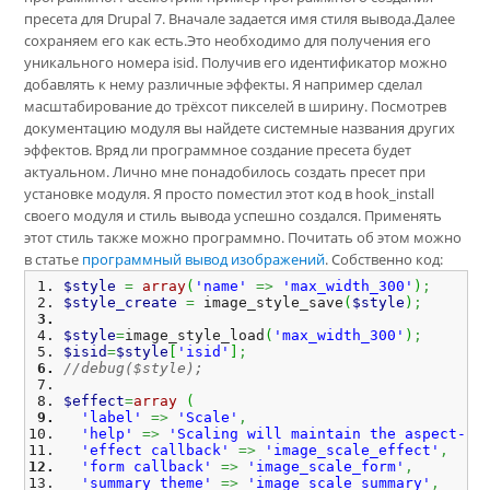
пресета для Drupal 7. Вначале задается имя стиля вывода.Далее
сохраняем его как есть.Это необходимо для получения его
уникального номера isid. Получив его идентификатор можно
добавлять к нему различные эффекты. Я например сделал
масштабирование до трёхсот пикселей в ширину. Посмотрев
документацию модуля вы найдете системные названия других
эффектов. Вряд ли программное создание пресета будет
актуальном. Лично мне понадобилось создать пресет при
установке модуля. Я просто поместил этот код в hook_install
своего модуля и стиль вывода успешно создался. Применять
этот стиль также можно программно. Почитать об этом можно
в статье
программный вывод изображений
. Собственно код:
$style
=
array
(
'name'
=>
'max_width_300'
)
;
$style_create
=
 image_style_save
(
$style
)
;
$style
=
image_style_load
(
'max_width_300'
)
;
$isid
=
$style
[
'isid'
]
;
//debug($style);
$effect
=
array
(
'label'
=>
'Scale'
,
'help'
=>
'Scaling will maintain the aspect-ra
'effect callback'
=>
'image_scale_effect'
,
'form callback'
=>
'image_scale_form'
,
'summary theme'
=>
'image_scale_summary'
,