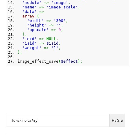
'module'
=>
'image'
,
'name'
=>
'image_scale'
,
'data'
=>
array
(
'width'
=>
'300'
,
'height'
=>
''
,
'upscale'
=>
0
,
)
,
'ieid'
=>
NULL
,
'isid'
=>
$isid
,
'weight'
=>
'1'
,
)
;
image_effect_save
(
$effect
)
;