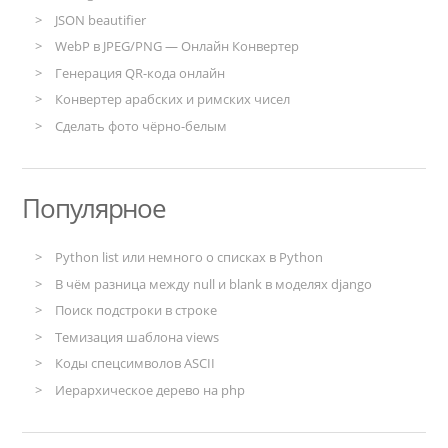
JSON beautifier
WebP в JPEG/PNG — Онлайн Конвертер
Генерация QR-кода онлайн
Конвертер арабских и римских чисел
Сделать фото чёрно-белым
Популярное
Python list или немного о списках в Python
В чём разница между null и blank в моделях django
Поиск подстроки в строке
Темизация шаблона views
Коды спецсимволов ASCII
Иерархическое дерево на php