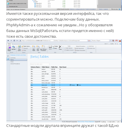
Имеется также рускоязычная версия интерфейса, так что
сориентироваться можно. Подключам базу данных.
PhpMyAdmin-а к сожалению не увидим...Но у обозревателя
базы данных MsSql(Работать кстати придется именно с ней)
тоже есть свои достоинства.
Стандартные модули друпала впринципе дружат с такой БД,но