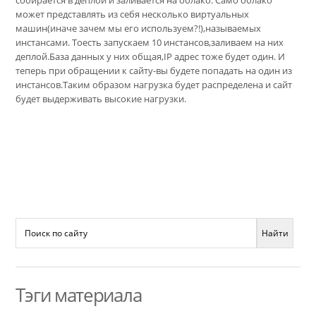
собирается в деплой и заливается на облако. Само облако
может представлять из себя несколько виртуальных
машин(иначе зачем мы его используем?!),называемых
инстансами. Тоесть запускаем 10 инстансов,заливаем на них
деплой.База данных у них общая,IP адрес тоже будет один. И
теперь при обращении к сайту-вы будете попадать на один из
инстансов.Таким образом нагрузка будет распределена и сайт
будет выдерживать высокие нагрузки.
Тэги материала