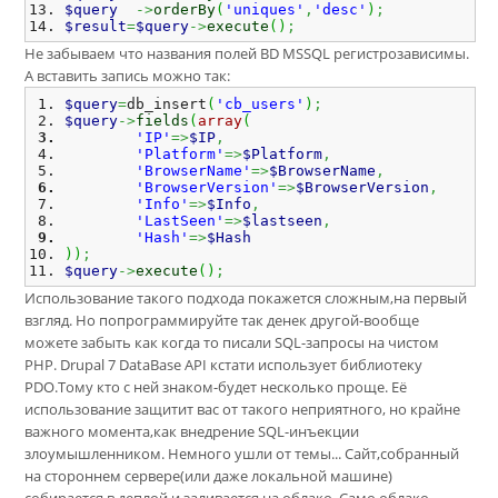
$query
->
orderBy
(
'uniques'
,
'desc'
)
;
$result
=
$query
->
execute
(
)
;
Не забываем что названия полей BD MSSQL регистрозависимы.
А вставить запись можно так:
$query
=
db_insert
(
'cb_users'
)
;
$query
->
fields
(
array
(
'IP'
=>
$IP
,
'Platform'
=>
$Platform
,
'BrowserName'
=>
$BrowserName
,
'BrowserVersion'
=>
$BrowserVersion
,
'Info'
=>
$Info
,
'LastSeen'
=>
$lastseen
,
'Hash'
=>
$Hash
)
)
;
$query
->
execute
(
)
;
Использование такого подхода покажется сложным,на первый
взгляд. Но попрограммируйте так денек другой-вообще
можете забыть как когда то писали SQL-запросы на чистом
PHP. Drupal 7 DataBase API кстати использует библиотеку
PDO.Тому кто с ней знаком-будет несколько проще. Её
использование защитит вас от такого неприятного, но крайне
важного момента,как внедрение SQL-инъекции
злоумышленником. Немного ушли от темы... Сайт,собранный
на стороннем сервере(или даже локальной машине)