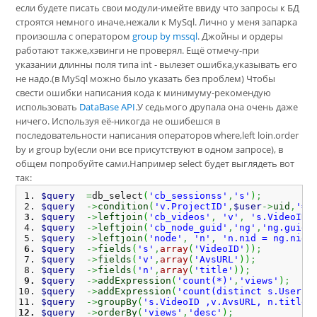
если будете писать свои модули-имейте ввиду что запросы к БД
строятся немного иначе,нежали к MySql. Лично у меня запарка
произошла с оператором
group by mssql
. Джойны и ордеры
работают также,хэвинги не проверял. Ещё отмечу-при
указании длинны поля типа int - вылезет ошибка,указывать его
не надо.(в MySql можно было указать без проблем) Чтобы
свести ошибки написания кода к минимуму-рекомендую
использовать
DataBase API
.У седьмого друпала она очень даже
ничего. Используя её-никогда не ошибешся в
последовательности написания операторов where,left loin.order
by и group by(если они все присутствуют в одном запросе), в
общем попробуйте сами.Например select будет выглядеть вот
так:
$query
=
db_select
(
'cb_sessionss'
,
's'
)
;
$query
->
condition
(
'v.ProjectID'
,
$user
->
uid
,
'='
$query
->
leftjoin
(
'cb_videos'
,
'v'
,
's.VideoID 
$query
->
leftjoin
(
'cb_node_guid'
,
'ng'
,
'ng.guid=
$query
->
leftjoin
(
'node'
,
'n'
,
'n.nid = ng.nid'
$query
->
fields
(
's'
,
array
(
'VideoID'
)
)
;
$query
->
fields
(
'v'
,
array
(
'AvsURL'
)
)
;
$query
->
fields
(
'n'
,
array
(
'title'
)
)
;
$query
->
addExpression
(
'count(*)'
,
'views'
)
;
$query
->
addExpression
(
'count(distinct s.UserID
$query
->
groupBy
(
's.VideoID ,v.AvsURL, n.title'
$query
->
orderBy
(
'views'
,
'desc'
)
;