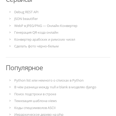
Debug REST API
JSON beautifier
WebP в JPEG/PNG — Онлайн Конвертер
Генерация QR-кода онлайн
Конвертер арабских и римских чисел
Сделать фото чёрно-белым
Популярное
Python list или немного о списках в Python
В чём разница между null и blank в моделях django
Поиск подстроки в строке
Темизация шаблона views
Коды спецсимволов ASCII
Иерархическое дерево на php