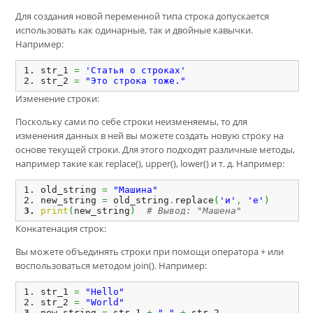
Для создания новой переменной типа строка допускается
использовать как одинарные, так и двойные кавычки.
Например:
str_1 
=
'Статья о строках'
str_2 
=
"Это строка тоже."
Изменение строки:
Поскольку сами по себе строки неизменяемы, то для
изменения данных в ней вы можете создать новую строку на
основе текущей строки. Для этого подходят различные методы,
например такие как replace(), upper(), lower() и т. д. Например:
old_string 
=
"Машина"
new_string 
=
 old_string
.
replace
(
'и'
,
'е'
)
print
(
new_string
)
# Вывод: "Машена"
Конкатенация строк:
Вы можете объединять строки при помощи оператора + или
воспользоваться методом join(). Например:
str_1 
=
"Hello"
str_2 
=
"World"
new_string 
=
 str_1 
+
" "
+
 str_2