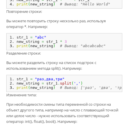
print
(
new_string
)
# Вывод: "Hello World"
Повторение строки:
Вы можете повторить строку несколько раз, используя
оператор *. Например:
str_1 
=
"abc"
new_string 
=
 str_1 
*
3
print
(
new_string
)
# Вывод: "abcabcabc"
Разделение строки:
Вы можете разделить строку на список подстрок с
использованием метода split(). Например:
str_1 
=
"раз,два,три"
new_string 
=
 str_1
.
split
(
','
)
print
(
new_string
)
# Вывод: ['раз', 'два', 'три'
Изменение типа:
При необходимости смены типа переменной со строки на
объект другого типа, например на число с плавающей точкой
или целое число - нужно использовать соответствующий
оператор: int(), float(), bool(). Например: