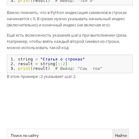
print
(
result
)
# Вывод: "тья о"
Важно помнить, что в Python индексация символов в строках
начинается с 0. В срезах нужно указывать начальный индекс
(включительно) и конечный индекс (не включая его).
Ещё есть возможность указания шага при выполнении среза.
Например, чтобы взять каждый второй символ из строки,
можно использовать такой код:
string 
=
"Статья о строках"
result 
=
 string
[
::
2
]
print
(
result
)
# Вывод: "Саь  тоа"
В этом примере ::2 указывает шаг 2.