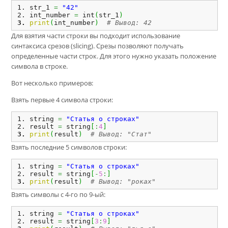
str_1 
=
"42"
int_number 
=
 int
(
str_1
)
print
(
int_number
)
# Вывод: 42
Для взятия части строки вы подходит использование
синтаксиса срезов (slicing). Срезы позволяют получать
определенные части строк. Для этого нужно указать положение
символа в строке.
Вот несколько примеров:
Взять первые 4 символа строки:
string 
=
"Статья о строках"
result 
=
 string
[
:
4
]
print
(
result
)
# Вывод: "Стат"
Взять последние 5 символов строки:
string 
=
"Статья о строках"
result 
=
 string
[
-
5
:
]
print
(
result
)
# Вывод: "роках"
Взять символы с 4-го по 9-ый:
string 
=
"Статья о строках"
result 
=
 string
[
3
:
9
]